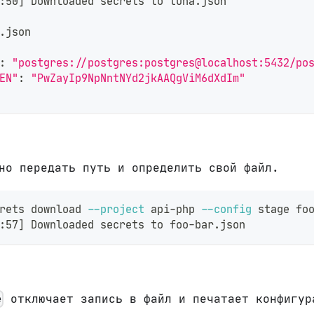
:50
]
 Downloaded secrets to tuna.json
.json
:
"postgres://postgres:postgres@localhost:5432/po
EN"
:
"PwZayIp9NpNntNYd2jkAAQgViM6dXdIm"
но передать путь и определить свой файл.
rets download 
--project
 api-php 
--config
 stage fo
:57
]
 Downloaded secrets to foo-bar.json
отключает запись в файл и печатает конфигур
e