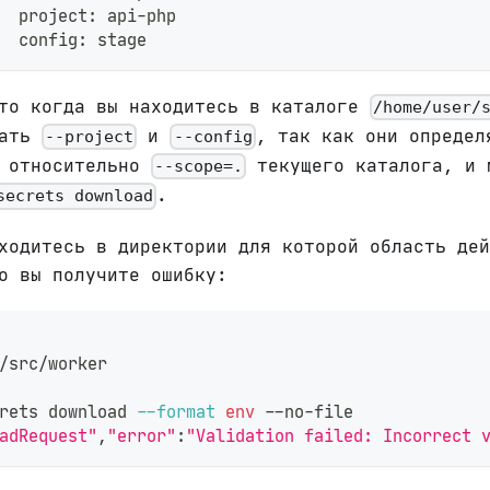
  project: api-php
  config: stage
что когда вы находитесь в каталоге
/home/user/
вать
и
, так как они определ
--project
--config
и относительно
текущего каталога, и 
--scope=.
.
secrets download
ходитесь в директории для которой область дей
о вы получите ошибку:
/src/worker
rets download 
--format
env
 --no-file             
adRequest"
,
"error"
:
"Validation failed: Incorrect 