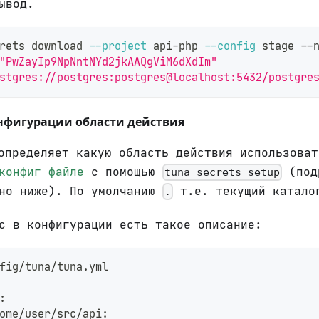
ывод.
rets download 
--project
 api-php 
--config
 stage --
"PwZayIp9NpNntNYd2jkAAQgViM6dXdIm"
stgres://postgres:postgres@localhost:5432/postgre
онфигурации области действия
пределяет какую область действия использоват
конфиг файле
с помощью
(под
tuna secrets setup
ано ниже). По умолчанию
т.е. текущий катало
.
с в конфигурации есть такое описание:
fig/tuna/tuna.yml                                
:
ome/user/src/api: