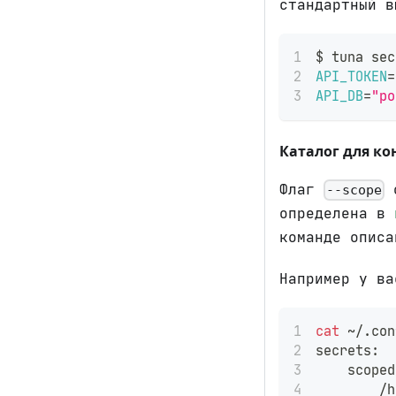
стандартный в
$ tuna sec
API_TOKEN
=
API_DB
=
"po
Каталог для к
Флаг
о
--scope
определена в
команде опис
Например у ва
cat
 ~/.con
secrets:
    scoped
        /h