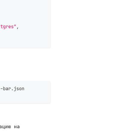
stgres"
,
o-bar.json
ацию на