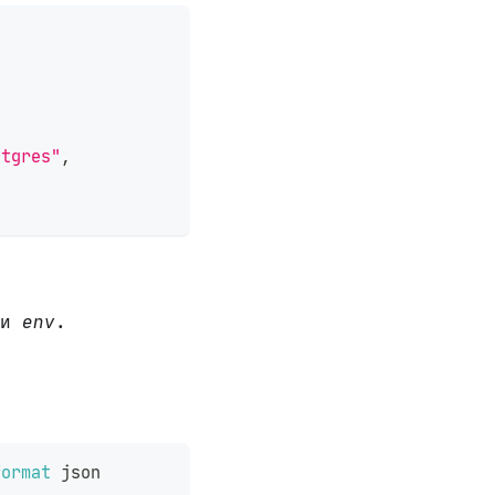
                                            
stgres"
,
ли
env
.
format
 json