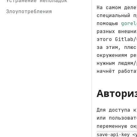
Устранение неполадок
На самом деле
Злоупотребления
специальный п
помощью
gorel
разных внешни
этого Gitlab/
за этим, плюс
окружениям ре
нужным людям/
начнёт работа
Автори
Для доступа 
или пользова
переменную о
save-api-key <