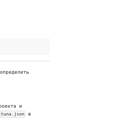
определить
роекта и
в
tuna.json