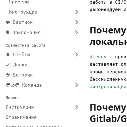
Примеры
работы в CI/
рекомендуем
ис
Инструкции
🐡 Бастион
Почему 
🛡️ Приложения
локаль
Совместная работа
🪲 Отчёты
direnv
- прекр
заставляет с
🖌️ Доски
новые перемен
🎥 Встречи
бессмысленну
🧑‍🤝‍🧑 Команда
синхронизация
Помощь
Почему 
Инструкции
Gitlab/G
Ограничения