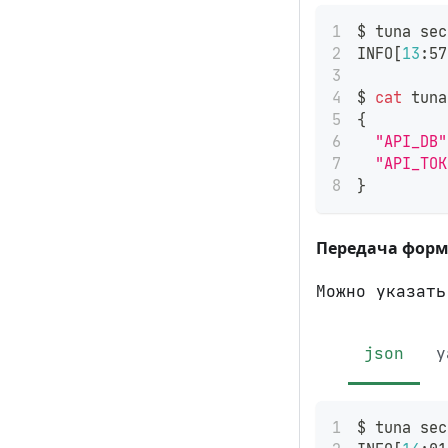
$ tuna sec
INFO
[
13
:57
$ 
cat
 tuna
{
"API_DB"
"API_TOK
}
Передача форм
Можно указат
json
y
$ tuna sec