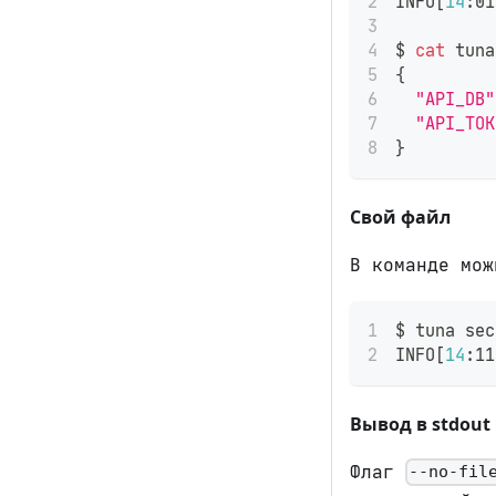
INFO
[
14
:01
$ 
cat
 tuna
{
"API_DB"
"API_TOK
}
Свой файл
В команде мож
$ tuna sec
INFO
[
14
:11
Вывод в stdout
Флаг
--no-fil