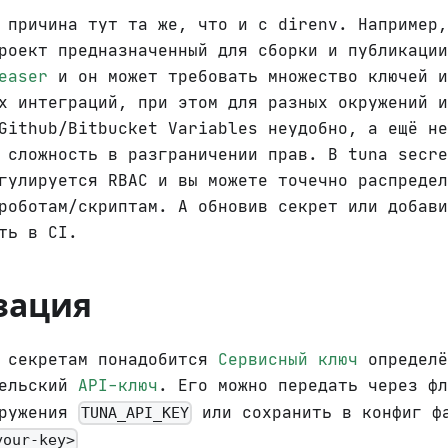
 причина тут та же, что и с direnv. Например,
роект предназначенный для сборки и публикации
easer
и он может требовать множество ключей и
х интеграций, при этом для разных окружений и
Github/Bitbucket Variables неудобно, а ещё не
 сложность в разграничении прав. В tuna secre
гулируется RBAC и вы можете точечно распредел
роботам/скриптам. А обновив секрет или добави
ть в CI.
зация
к секретам понадобится
Сервисный ключ
определё
тельский
API-ключ
. Его можно передать через ф
кружения
или сохранить в конфиг 
TUNA_API_KEY
your-key>