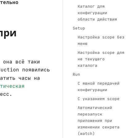
тельно
Каталог для
конфигурации
области действия
Setup
 при
Настройка scope без
меню
Настройка scope для
не текущего
 она всё таки
каталога
uction появились
Run
атить часы на
С явной передачей
тическая
конфигурации
есс.
С указанием scope
Автоматический
перезапуск
приложения при
изменении секрета
(watch)