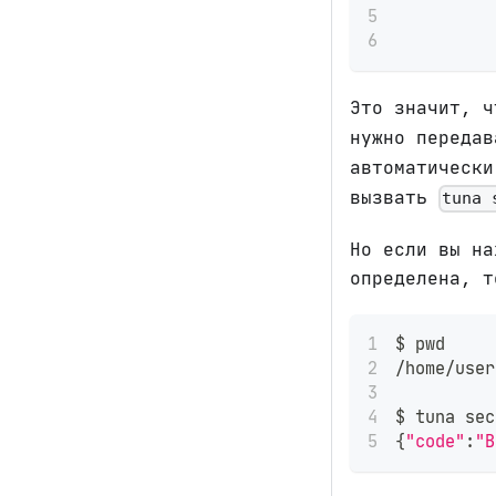
          
          
Это значит, 
нужно переда
автоматическ
вызвать
tuna 
Но если вы на
определена, т
$ 
pwd
/home/user
$ tuna sec
{
"code"
:
"B