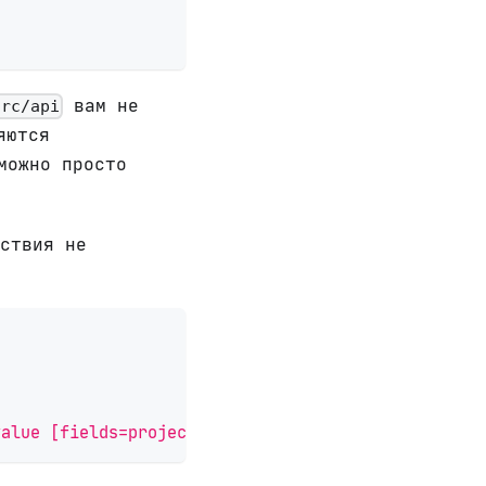
вам не
src/api
яются
можно просто
ствия не
                                            
value [fields=project,config]"
,
"request_id"
:
"2wlgO