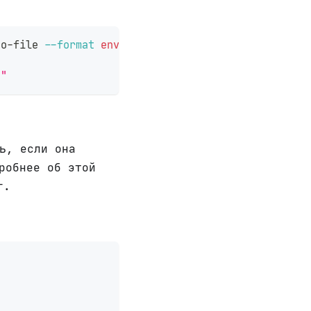
no-file 
--format
env
s"
ь, если она
робнее об этой
г.
               