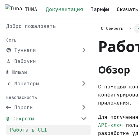
TUNA
Документация
Тарифы
Скачать
Добро пожаловать
🔒 Секреты
Работ
Сеть
🚇 Туннели
🪝 Вебхуки
Обзор
🚦 Шлюзы
📡 Мониторы
С помощью ко
конфигуриров
Безопасность
приложения.
🔑 Пароли
Для получени
🔒 Секреты
API-ключ
поль
Работа в CLI
разработке уд