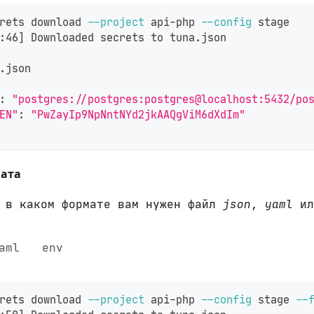
rets download 
--project
 api-php 
--config
 stage
:46
]
 Downloaded secrets to tuna.json
.json                                            
:
"postgres://postgres:postgres@localhost:5432/po
EN"
:
"PwZayIp9NpNntNYd2jkAAQgViM6dXdIm"
ата
ь в каком формате вам нужен файл
json
,
yaml
и
aml
env
rets download 
--project
 api-php 
--config
 stage 
--