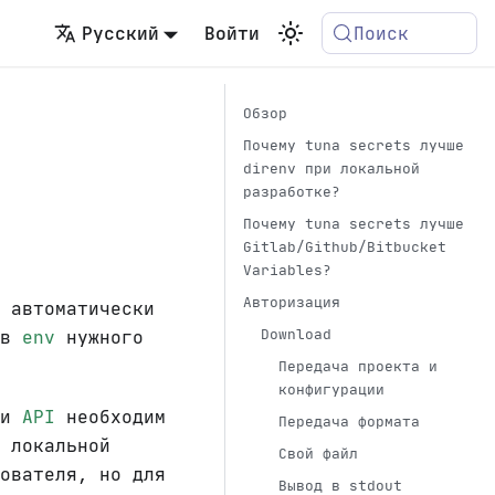
Русский
Войти
Поиск
Обзор
Почему tuna secrets лучше
direnv при локальной
разработке?
Почему tuna secrets лучше
Gitlab/Github/Bitbucket
Variables?
Авторизация
 автоматически
Download
 в
env
нужного
Передача проекта и
конфигурации
ли
API
необходим
Передача формата
 локальной
Свой файл
ователя, но для
Вывод в stdout