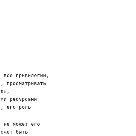
 все привилегии,
и, просматривать
нды,
еми ресурсами
1, его роль
 не может его
может быть