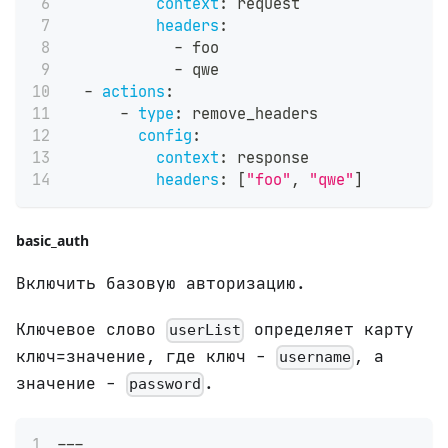
context
:
 request
headers
:
-
 foo
-
 qwe
-
actions
:
-
type
:
 remove_headers
config
:
context
:
 response
headers
:
[
"foo"
,
"qwe"
]
basic_auth
Включить базовую авторизацию.
Ключевое слово
определяет карту
userList
ключ=значение, где ключ -
, а
username
значение -
.
password
---