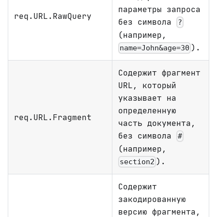
параметры запроса
req.URL.RawQuery
без символа
?
(например,
).
name=John&age=30
Содержит фрагмент
URL, который
указывает на
определенную
req.URL.Fragment
часть документа,
без символа
#
(например,
).
section2
Содержит
закодированную
версию фрагмента,