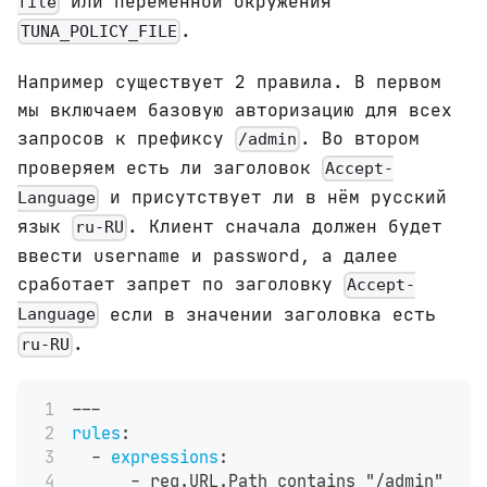
или переменной окружения
file
.
TUNA_POLICY_FILE
Например существует 2 правила. В первом
мы включаем базовую авторизацию для всех
запросов к префиксу
. Во втором
/admin
проверяем есть ли заголовок
Accept-
и присутствует ли в нём русский
Language
язык
. Клиент сначала должен будет
ru-RU
ввести username и password, а далее
сработает запрет по заголовку
Accept-
если в значении заголовка есть
Language
.
ru-RU
---
rules
:
-
expressions
:
-
 req.URL.Path contains "/admin"