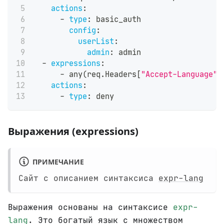
actions
:
-
type
:
 basic_auth
config
:
userList
:
admin
:
 admin
-
expressions
:
-
 any(req.Headers
[
"Accept-Language"
]
actions
:
-
type
:
 deny
Выражения (expressions)
ПРИМЕЧАНИЕ
Сайт с описанием синтаксиса
expr-lang
Выражения основаны на синтаксисе
expr-
lang
. Это богатый язык с множеством