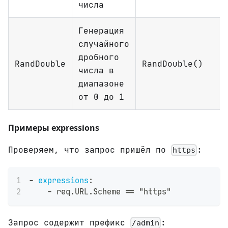
числа
Генерация
случайного
дробного
RandDouble
RandDouble()
числа в
диапазоне
от 0 до 1
Примеры expressions
Проверяем, что запрос пришёл по
:
https
-
expressions
:
-
 req.URL.Scheme == "https"
Запрос содержит префикс
:
/admin