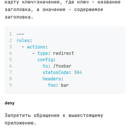
карту ключ=значение, где ключ - название
заголовка, а значение - содержимое
заголовка.
---
rules
:
-
actions
:
-
type
:
 redirect
config
:
to
:
 /foobar
statusCode
:
304
headers
:
foo
:
 bar
deny
Запретить обращение к вышестоящему
приложению.