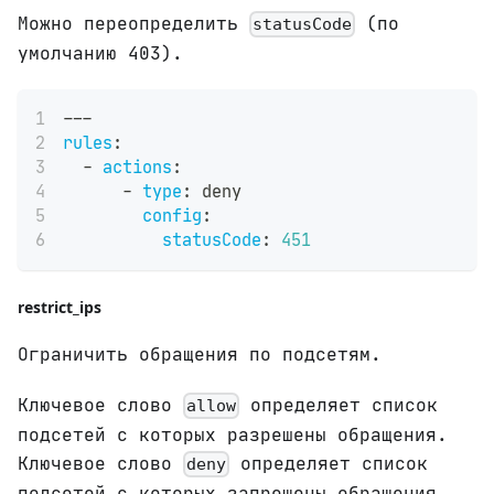
Можно переопределить
(по
statusCode
умолчанию 403).
---
rules
:
-
actions
:
-
type
:
 deny
config
:
statusCode
:
451
restrict_ips
Ограничить обращения по подсетям.
Ключевое слово
определяет список
allow
подсетей с которых разрешены обращения.
Ключевое слово
определяет список
deny
подсетей с которых запрещены обращения.