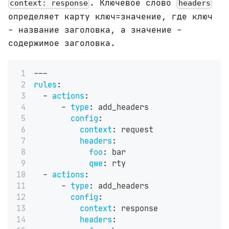
. Ключевое слово
context: response
headers
определяет карту ключ=значение, где ключ
- название заголовка, а значение -
содержимое заголовка.
---
rules
:
-
actions
:
-
type
:
 add_headers
config
:
context
:
 request
headers
:
foo
:
 bar
qwe
:
 rty
-
actions
:
-
type
:
 add_headers
config
:
context
:
 response
headers
: