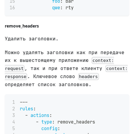
foo
:
 bar
qwe
:
 rty
remove_headers
Удалить заголовки.
Можно удалять заголовки как при передаче
их к вышестоящему приложению
context:
, так и при ответе клиенту
request
context:
. Ключевое слово
response
headers
определяет список заголовков.
---
rules
:
-
actions
:
-
type
:
 remove_headers
config
: