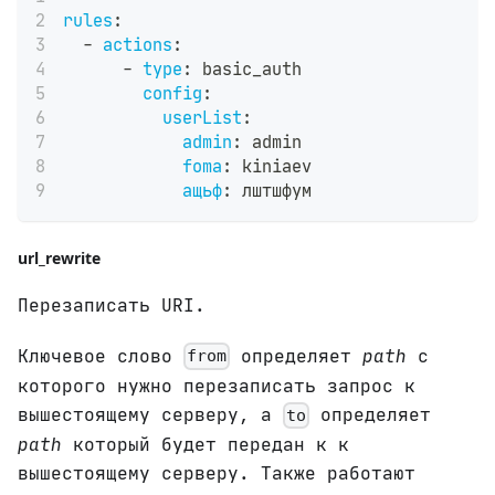
rules
:
-
actions
:
-
type
:
 basic_auth
config
:
userList
:
admin
:
 admin
foma
:
 kiniaev
ащьф
:
 лштшфум
url_rewrite
Перезаписать URI.
Ключевое слово
определяет
path
с
from
которого нужно перезаписать запрос к
вышестоящему серверу, а
определяет
to
path
который будет передан к к
вышестоящему серверу. Также работают