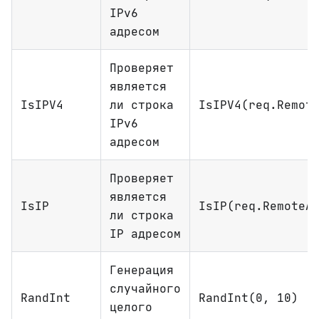
IPv6
адресом
Проверяет
является
IsIPV4
ли строка
IsIPV4(req.Remot
IPv6
адресом
Проверяет
является
IsIP
IsIP(req.RemoteA
ли строка
IP адресом
Генерация
случайного
RandInt
RandInt(0, 10)
целого