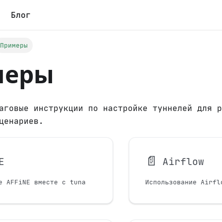
Блог
Примеры
меры
аговые инструкции по настройке туннелей для р
ценариев.
📄️
E
Airflow
е AFFiNE вместе с tuna
Использование Airfl