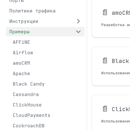
Порты
📄️
Политики трафика
amoCR
Инструкции
Примеры
AFFiNE
Airflow
📄️
Black
amoCRM
Apache
Black Candy
Cassandra
ClickHouse
📄️
Click
CloudPayments
CockroachDB