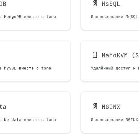
📄️
DB
MsSQL
е MongoDB вместе с tuna
Использование MsSQL
📄️
NanoKVM (
е MySQL вместе с tuna
📄️
ta
NGINX
е Netdata вместе с tuna
Использование NGINX