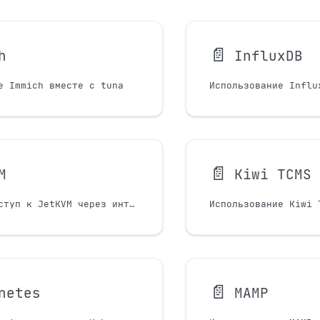
📄️
h
InfluxDB
е Immich вместе с tuna
Использование Influ
📄️
M
Kiwi TCMS
Удалённый доступ к JetKVM через интернет с помощью Tuna
📄️
netes
MAMP