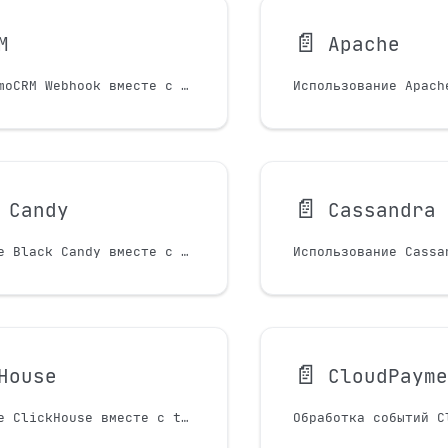
📄️
M
Apache
Разработка amoCRM Webhook вместе с tuna
📄️
 Candy
Cassandra
Использование Black Candy вместе с tuna
📄️
House
CloudPaym
Использование ClickHouse вместе с tuna