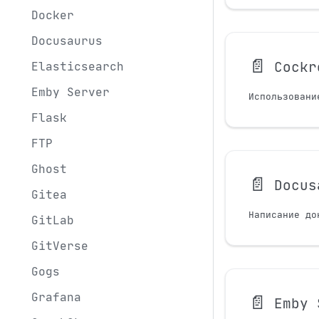
Docker
Docusaurus
📄️
Cockr
Elasticsearch
Emby Server
Flask
FTP
Ghost
📄️
Docus
Gitea
Написание до
GitLab
GitVerse
Gogs
Grafana
📄️
Emby 