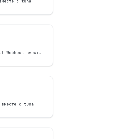
вместе с tuna
t
Разработка Mattermost Webhook вместе с tuna
 вместе с tuna