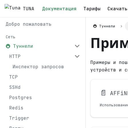
TUNA
Документация
Тарифы
Скачать
Добро пожаловать
🚇 Туннели
При
Сеть
🚇 Туннели
HTTP
Примеры и пош
Инспектор запросов
устройств и с
TCP
SSHd
📄️
AFFiN
Postgres
Использовани
Redis
Trigger