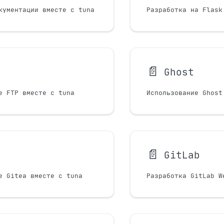
кументации вместе с tuna
Разработка на Flask
📄️
Ghost
е FTP вместе с tuna
Использование Ghost
📄️
GitLab
е Gitea вместе с tuna