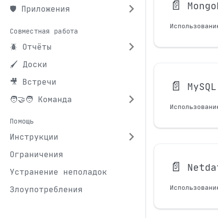
📄️
Mongo
🛡️ Приложения
Использовани
Совместная работа
🪲 Отчёты
🖌️ Доски
🎥 Встречи
📄️
MySQL
🧑‍🤝‍🧑 Команда
Использовани
Помощь
Инструкции
Ограничения
📄️
Netda
Устранение неполадок
Использовани
Злоупотребления