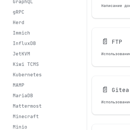
GraphQL
Написание до
gRPC
Herd
Immich
📄️
FTP
InfluxDB
JetKVM
Использовани
Kiwi TCMS
Kubernetes
MAMP
📄️
Gitea
MariaDB
Использовани
Mattermost
Minecraft
Minio