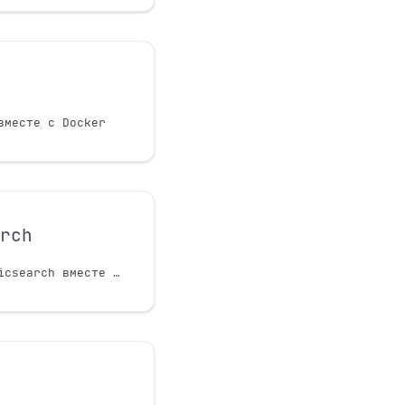
вместе с Docker
arch
Использование Elasticsearch вместе с tuna