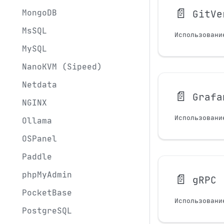
📄️
MongoDB
GitVe
MsSQL
Использовани
MySQL
NanoKVM (Sipeed)
Netdata
📄️
Grafa
NGINX
Использовани
Ollama
OSPanel
Paddle
phpMyAdmin
📄️
gRPC
PocketBase
Использовани
PostgreSQL