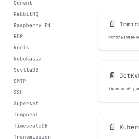
Qdrant
RabbitMQ
📄️
Immic
Raspberry Pi
RDP
Использовани
Redis
Robokassa
ScyllaDB
📄️
JetKV
SMTP
SSH
Superset
Temporal
📄️
TimescaleDB
Kuber
Transmission