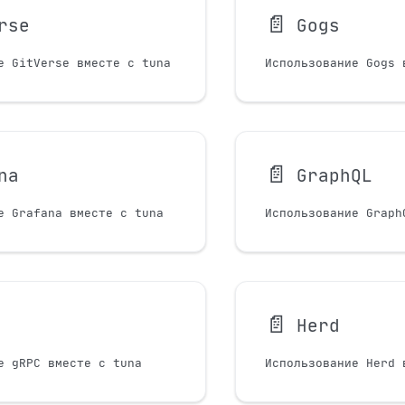
📄️
rse
Gogs
е GitVerse вместе с tuna
Использование Gogs 
📄️
na
GraphQL
е Grafana вместе с tuna
Использование Graph
📄️
Herd
е gRPC вместе с tuna
Использование Herd 