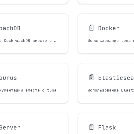
📄️
oachDB
Docker
Использование CockroachDB вместе с tuna
Использование tuna 
📄️
aurus
Elasticse
кументации вместе с tuna
📄️
Server
Flask