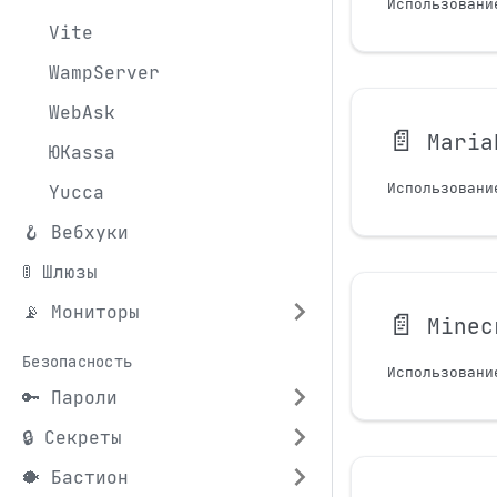
Vite
WampServer
WebAsk
📄️
Maria
ЮKassa
Использовани
Yucca
🪝 Вебхуки
🚦 Шлюзы
📡 Мониторы
📄️
Minec
Безопасность
🔑 Пароли
🔒 Секреты
🐡 Бастион