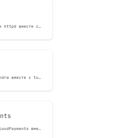
Использование Apache httpd вместе с tuna
Использование Cassandra вместе с tuna
ents
Обработка событий CloudPayments вместе с tuna