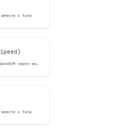
 вместе с tuna
Sipeed)
Удалённый доступ к NanoKVM через интернет с помощью Tuna
 вместе с tuna