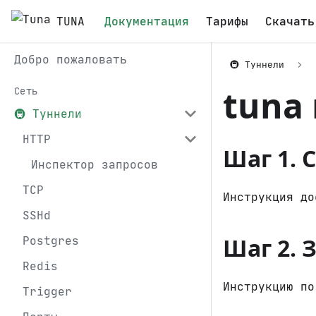
TUNA
Документация
Тарифы
Скачать
Добро пожаловать
🚇 Туннели
tuna 
Сеть
🚇 Туннели
HTTP
Шаг 1. 
Инспектор запросов
TCP
Инструкция д
SSHd
Шаг 2. 
Postgres
Redis
Инструкцию п
Trigger