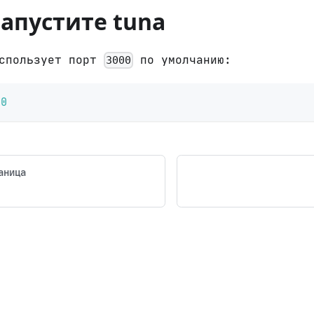
Запустите tuna
использует порт
по умолчанию:
3000
00
аница