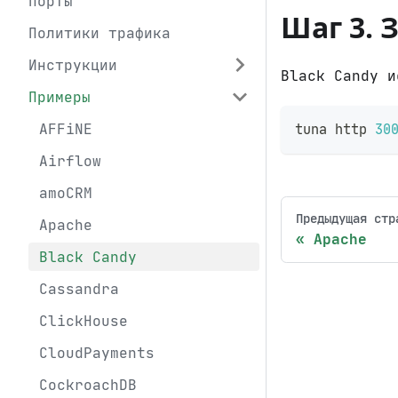
Порты
Шаг 3. 
Политики трафика
Инструкции
Black Candy 
Примеры
AFFiNE
tuna http 
30
Airflow
amoCRM
Предыдущая стр
Apache
Apache
Black Candy
Cassandra
ClickHouse
CloudPayments
CockroachDB