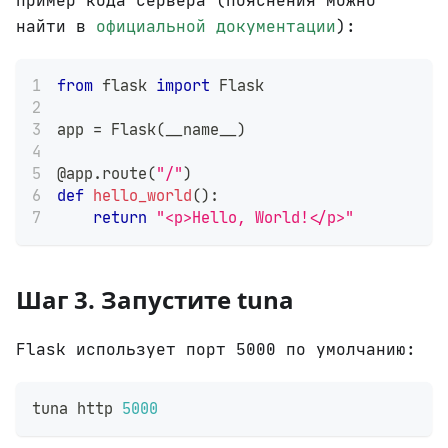
Пример кода сервера (пояснения можно
найти в
официальной документации
):
from
 flask 
import
 Flask
app 
=
 Flask
(
__name__
)
@app
.
route
(
"/"
)
def
hello_world
(
)
:
return
"<p>Hello, World!</p>"
Шаг 3. Запустите tuna
Flask использует порт 5000 по умолчанию:
tuna http 
5000